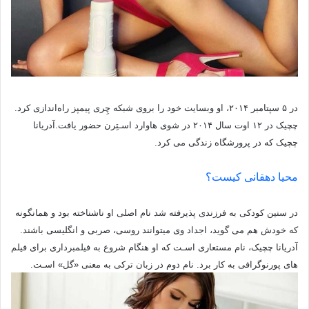
در ۵ سپتامبر ۲۰۱۴، او وبسایت خود را بروی شبکه چِری پیمپز راه‌اندازی کرد.
چچیک در ۱۲ اوت سال ۲۰۱۴ در شوی هاوارد اسـتِرن حضور یافت.آدریانا
چچیک که در پرورشگاه زندگی می کرد.
محیا دهقانی کیست؟
در سنین کودکی به فرزندی پذیرفته شد نام اصلی او ناشناخته بود و همانگونه
که خودش هم می گوید، اجداد وی میتوانند روسی، صربی و انگلیسی باشند.
آدریانا چچیک، نام مستعاری اسـت که او هنگام شروع به فیلمبرداری برای فیلم
های‌ پورنوگرافی به کار برد. نام دوم در زبان ترکی به معنی «گل» اسـت.