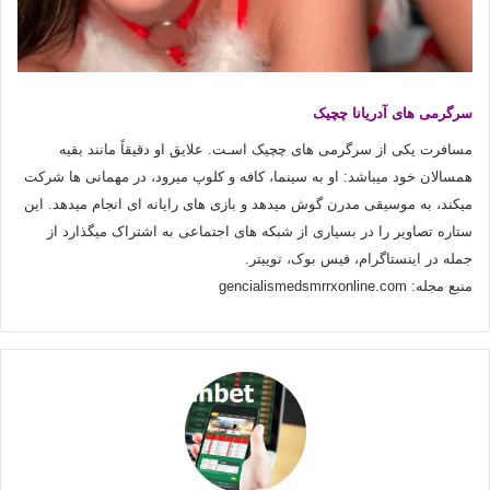
سرگرمی های آدریانا چچیک
مسافرت یکی از سرگرمی های‌ چچیک اسـت. علایق او دقیقاً مانند بقیه
همسالان خود میباشد: او به سینما، کافه و کلوپ میرود، در مهمانی ها شرکت
میکند، به موسیقی مدرن گوش میدهد و بازی های‌ رایانه ای انجام میدهد. این
ستاره تصاویر را در بسیاری از شبکه های‌ اجتماعی به اشتراک میگذارد از
جمله در اینستاگرام، فیس بوک، توییتر.
منبع مجله: gencialismedsmrrxonline.com