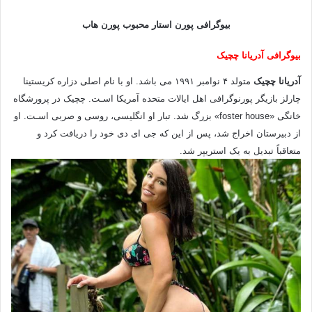
بیوگرافی پورن استار محبوب پورن هاب
بیوگرافی آدریانا چچیک
آدریانا چچیک
متولد ۴ نوامبر ۱۹۹۱ می باشد. او با نام اصلی دزاره کریستینا
چارلز بازیگر پورنوگرافی اهل ایالات متحده آمریکا اسـت. چچیک در پرورشگاه
خانگی «foster house» بزرگ شد. تبار او انگلیسی، روسی و صربی اسـت. او
از دبیرستان اخراج شد، پس از این که جی‌ ای‌ دی خود را دریافت کرد و
متعاقباً تبدیل به یک استریپر شد.