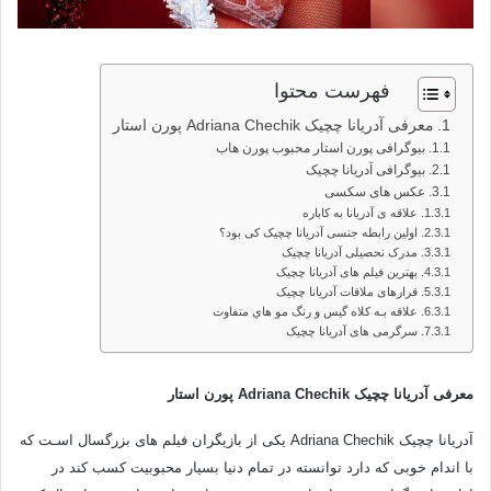
فهرست محتوا
معرفی آدریانا چچیک Adriana Chechik پورن استار
بیوگرافی پورن استار محبوب پورن هاب
بیوگرافی آدریانا چچیک
عکس های سکسی
علاقه ی آدریانا به کاباره
اولین رابطه جنسی آدریانا چچیک کی بود؟
مدرک نحصیلی آدریانا چچیک
بهترین فیلم های آدریانا چچیک
قرارهای ملاقات آدریانا چچیک
علاقه بـه کلاه گیس و رنگ مو هاي متفاوت
سرگرمی های آدریانا چچیک
معرفی آدریانا چچیک Adriana Chechik پورن استار
آدریانا چچیک Adriana Chechik یکی از بازیگران فیلم های‌ بزرگسال اسـت که
با اندام خوبی که دارد توانسته در تمام دنیا بسیار محبوبیت کسب کند در