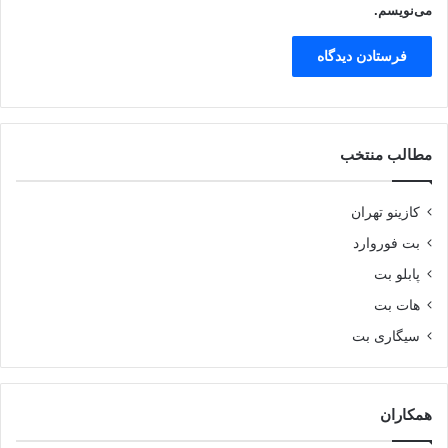
می‌نویسم.
مطالب منتخب
کازینو تهران
بت فوروارد
پابلو بت
هات بت
سیگاری بت
همکاران