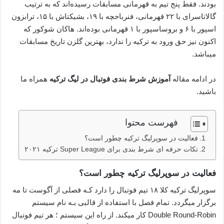
بودند. فقط پنج تیم به قهرمانی مسابقات رسیده‌اند که به ترتیب
گالاتاسرای با ۲۲ قهرمانی، فنرباحچه با ۱۹، بشیکتاش با ۱۵، ترابزون
اسپور با ۶ و بروساسپور با ۱ قهرمانی بوده‌اند. هاکان شوکور که
اکنون نیز حق ورود به ترکیه را ندارد، بهترین گلزن تاریخ مسابقات
میباشد.
در ادامه مقاله
آموزش شرط بندی فوتبال در لیگ ترکیه
همراه ما
باشید.
فهرست محتوا
فعالیت در سوپرلیگ ترکیه چطور است؟
نکات حرفه ای شرط بندی برای Super League ترکیه ۲۰۲۱
فعالیت در سوپرلیگ ترکیه چطور است؟
سوپرلیگ ترکیه کلا ۱۸ تیم فوتبال را دارد کـه فصلی از آگوست تا مه
برگزار میگردد. تمام فصل با استفاده از قالبی بـه نام سیستم
Double Round-Robin کار میکند. از راه این سیستم ؛ هر تیم فوتبال