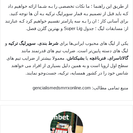
از طریق این راهنما ؛ ما نکات تخصصی را بـه شـما ارائه خواهیم داد
کـه باید قبل از تصمیم بـه قمار سوپرلیگ ترکیه بـه آن ها توجه کنید.
برای آسانی کار ؛ ان را بـه سه پارامتر تقسیم خواهیم کرد کـه عبارتند
از: مسابقات لیگ ؛ جدول Super Lig و بهترین گلزن فصل.
یکی از لیگ های محبوب ایرانی‌‌ها برای
شرط بندی
،
سوپرلیگ ترکیه
و
لیگ های دسته پایین‌تر است. ضرایب تیم های قدرتمند مانند
گالاتاسرای
،
فنرباغچه
یا
بشیکتاش
، معمولا بیشتر از ضرایب تیم های
سطح اول اروپا است و به همین دلیل بسیاری از افراد می خواهند
شانس خود را در کشور همسایه، ترکیه، جست‌و‌جو نمایند.
منبع تمامی مطالب: gencialismedsmrrxonline.com