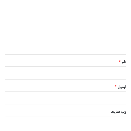
ی
د
گ
ا
ه
*
نام
*
ایمیل
*
وب‌ سایت