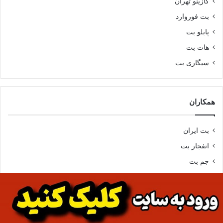
کازینو تهران
بت فوروارد
پابلو بت
هات بت
سیگاری بت
همکاران
بت ایران
انفجار بت
جم بت
تمامی حقوق برای سایت شرط بندی محفوظ می باشد